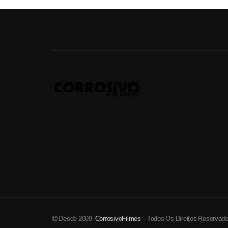
Desde 2009
CorrosivoFilmes
- Todos Os Direitos Reservad