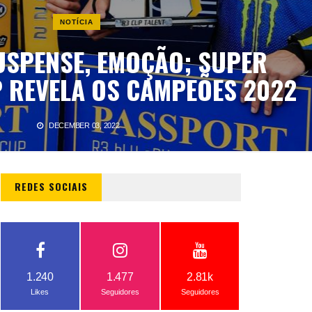
NOTÍCIA
USPENSE, EMOÇÃO; SUPER
P REVELA OS CAMPEÕES 2022
DECEMBER 03, 2022
REDES SOCIAIS
1.240
1.477
2.81k
Likes
Seguidores
Seguidores