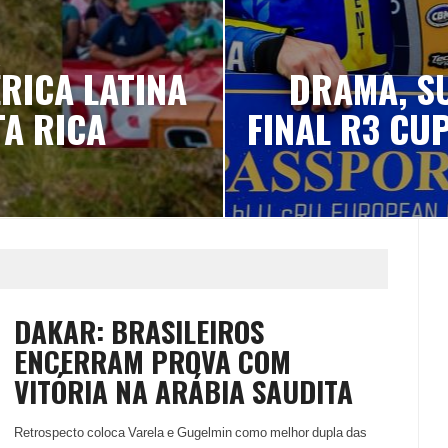
RICA LATINA
DRAMA, S
TA RICA
FINAL R3 CU
DAKAR: BRASILEIROS
ENCERRAM PROVA COM
VITÓRIA NA ARÁBIA SAUDITA
Retrospecto coloca Varela e Gugelmin como melhor dupla das