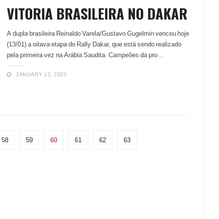
VITÓRIA BRASILEIRA NO DAKAR
A dupla brasileira Reinaldo Varela/Gustavo Gugelmin venceu hoje
(13/01) a oitava etapa do Rally Dakar, que está sendo realizado
pela primeira vez na Arábia Saudita. Campeões da pro…
JANUARY 13, 2020
58
59
60
61
62
63