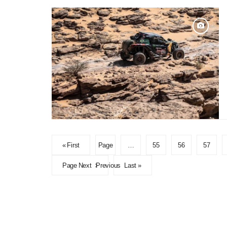
« First
Page
…
55
56
57
Page Next
Previous
Last »