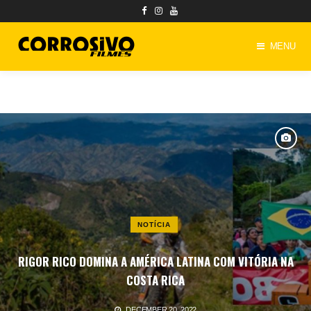
Skip
to
main
MENU
content
NOTÍCIA
RIGOR RICO DOMINA A AMÉRICA LATINA COM VITÓRIA NA
COSTA RICA
DECEMBER 20, 2022