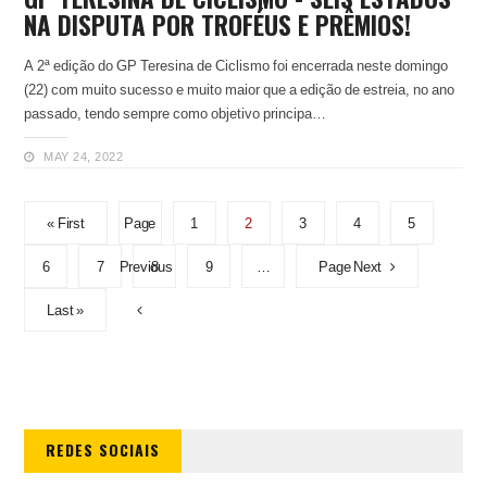
NA DISPUTA POR TROFÉUS E PRÊMIOS!
A 2ª edição do GP Teresina de Ciclismo foi encerrada neste domingo
(22) com muito sucesso e muito maior que a edição de estreia, no ano
passado, tendo sempre como objetivo principa…
MAY 24, 2022
« First
Page
1
2
3
4
5
6
7
Previous
8
9
…
Page Next
Last »
REDES SOCIAIS